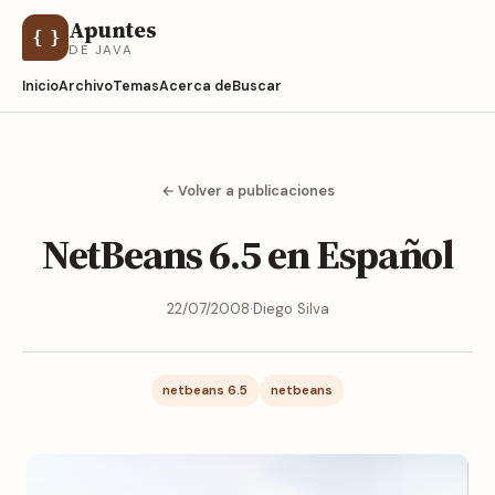
Apuntes
{ }
DE JAVA
Inicio
Archivo
Temas
Acerca de
Buscar
← Volver a publicaciones
NetBeans 6.5 en Español
22/07/2008
·
Diego Silva
netbeans 6.5
netbeans