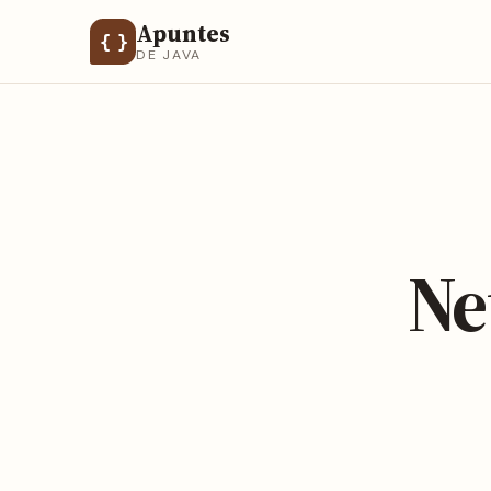
Apuntes
{ }
DE JAVA
Ne