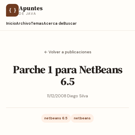
Apuntes
{ }
DE JAVA
Inicio
Archivo
Temas
Acerca de
Buscar
← Volver a publicaciones
Parche 1 para NetBeans
6.5
11/12/2008
·
Diego Silva
netbeans 6.5
netbeans