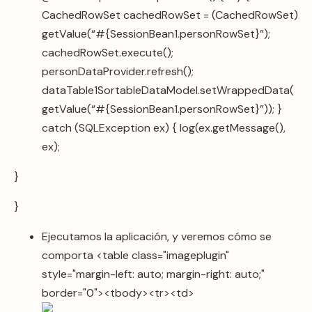
CachedRowSet cachedRowSet = (CachedRowSet)
getValue(“#{SessionBean1.personRowSet}”);
cachedRowSet.execute();
personDataProvider.refresh();
dataTable1SortableDataModel.setWrappedData(
getValue(“#{SessionBean1.personRowSet}”)); }
catch (SQLException ex) { log(ex.getMessage(),
ex);
}
}
Ejecutamos la aplicación, y veremos cómo se
comporta <table class="imageplugin"
style="margin-left: auto; margin-right: auto;"
border="0"><tbody><tr><td>