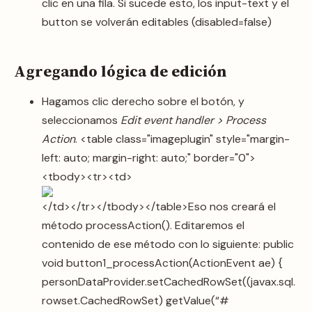
clic en una fila. Si sucede esto, los input-text y el
button se volverán editables (disabled=false)
Agregando lógica de edición
Hagamos clic derecho sobre el botón, y
seleccionamos
Edit event handler > Process
Action
. <table class="imageplugin" style="margin-
left: auto; margin-right: auto;" border="0">
<tbody><tr><td>
</td></tr></tbody></table>Eso nos creará el
método processAction(). Editaremos el
contenido de ese método con lo siguiente: public
void button1_processAction(ActionEvent ae) {
personDataProvider.setCachedRowSet((javax.sql.
rowset.CachedRowSet) getValue(“#