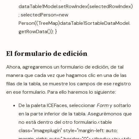
dataTable1Model.setRowIndex(selectedRowIndex)
; selectedPerson=new
Person((TreeMap)dataTable1SortableDataModel.
getRowData()); }
El formulario de edición
Ahora, agregaremos un formulario de edición, de tal
manera que cada vez que hagamos clic en una de las
filas de la tabla, se muestre los campos de ese registro
en ese formulario. Para ello haremos lo siguiente:
De la paleta ICEFaces, seleccionar
Form
y soltarlo
en la parte inferior de la tabla. Asegurémonos que
no está dentro del otro formulario.<table
class="imageplugin" style="margin-left: auto;
margin-right: auto;" border="0"><tbody><tr><td>