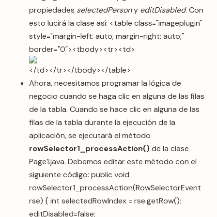
propiedades
selectedPerson
y
editDisabled
. Con
esto lucirá la clase así: <table class="imageplugin"
style="margin-left: auto; margin-right: auto;"
border="0"><tbody><tr><td>
</td></tr></tbody></table>
Ahora, necesitamos programar la lógica de
negocio cuando se haga clic en alguna de las filas
de la tabla. Cuando se hace clic en alguna de las
filas de la tabla durante la ejecución de la
aplicación, se ejecutará el método
rowSelector1_processAction()
de la clase
Page1.java. Debemos editar este método con el
siguiente código: public void
rowSelector1_processAction(RowSelectorEvent
rse) { int selectedRowIndex = rse.getRow();
editDisabled=false;