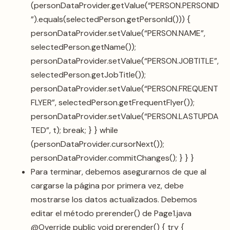
(personDataProvider.getValue(“PERSON.PERSONID
”).equals(selectedPerson.getPersonId())) {
personDataProvider.setValue(“PERSON.NAME”,
selectedPerson.getName());
personDataProvider.setValue(“PERSON.JOBTITLE”,
selectedPerson.getJobTitle());
personDataProvider.setValue(“PERSON.FREQUENT
FLYER”, selectedPerson.getFrequentFlyer());
personDataProvider.setValue(“PERSON.LASTUPDA
TED”, t); break; } } while
(personDataProvider.cursorNext());
personDataProvider.commitChanges(); } } }
Para terminar, debemos asegurarnos de que al
cargarse la página por primera vez, debe
mostrarse los datos actualizados. Debemos
editar el método prerender() de Page1.java
@Override public void prerender() { try {