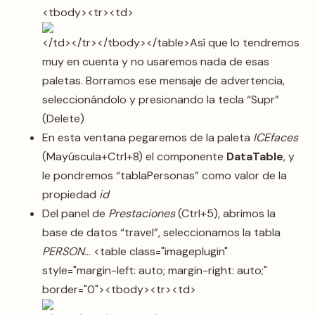
<tbody><tr><td>
</td></tr></tbody></table>Así que lo tendremos
muy en cuenta y no usaremos nada de esas
paletas. Borramos ese mensaje de advertencia,
seleccionándolo y presionando la tecla “Supr”
(Delete)
En esta ventana pegaremos de la paleta
ICEfaces
(Mayúscula+Ctrl+8) el componente
DataTable
, y
le pondremos “tablaPersonas” como valor de la
propiedad
id
Del panel de
Prestaciones
(Ctrl+5), abrimos la
base de datos “travel”, seleccionamos la tabla
PERSON
… <table class="imageplugin"
style="margin-left: auto; margin-right: auto;"
border="0"><tbody><tr><td>