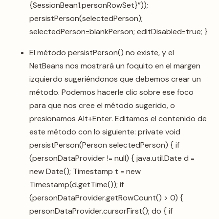
{SessionBean1.personRowSet}”));
persistPerson(selectedPerson);
selectedPerson=blankPerson; editDisabled=true; }
El método persistPerson() no existe, y el
NetBeans nos mostrará un foquito en el margen
izquierdo sugeriéndonos que debemos crear un
método. Podemos hacerle clic sobre ese foco
para que nos cree el método sugerido, o
presionamos Alt+Enter. Editamos el contenido de
este método con lo siguiente: private void
persistPerson(Person selectedPerson) { if
(personDataProvider != null) { java.util.Date d =
new Date(); Timestamp t = new
Timestamp(d.getTime()); if
(personDataProvider.getRowCount() > 0) {
personDataProvider.cursorFirst(); do { if