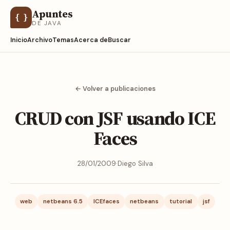
Apuntes
{ }
DE JAVA
Inicio
Archivo
Temas
Acerca de
Buscar
← Volver a publicaciones
CRUD con JSF usando ICE
Faces
28/01/2009
·
Diego Silva
web
netbeans 6.5
ICEfaces
netbeans
tutorial
jsf