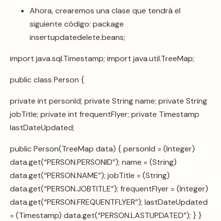
Ahora, crearemos una clase que tendrá el
siguiente código: package
insertupdatedelete.beans;
import java.sql.Timestamp; import java.util.TreeMap;
public class Person {
private int personId; private String name; private String
jobTitle; private int frequentFlyer; private Timestamp
lastDateUpdated;
public Person(TreeMap data) { personId = (Integer)
data.get(“PERSON.PERSONID”); name = (String)
data.get(“PERSON.NAME”); jobTitle = (String)
data.get(“PERSON.JOBTITLE”); frequentFlyer = (Integer)
data.get(“PERSON.FREQUENTFLYER”); lastDateUpdated
= (Timestamp) data.get(“PERSON.LASTUPDATED”); } }