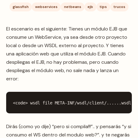
glassfish
webservices
netbeans
ejb
tips
trucos
El escenario es el siguiente: Tienes un módulo EJB que
consume un WebService, ya sea desde otro proyecto
local o desde un WSDL externo al proyecto. Y tienes
una aplicación web que utiliza el módulo EJB. Cuando
despliegas el EJB, no hay problemas, pero cuando
despliegas el módulo web, no sale nada y lanza un
error:
<
code
>
wsdl
file
META
-
INF
/
wsdl
/
client
/......
wsdl
d
Dirás (como yo dije) “pero si compila!!!”.. y pensarás “y si
consumo el WS dentro del modulo web?”. y te negarás