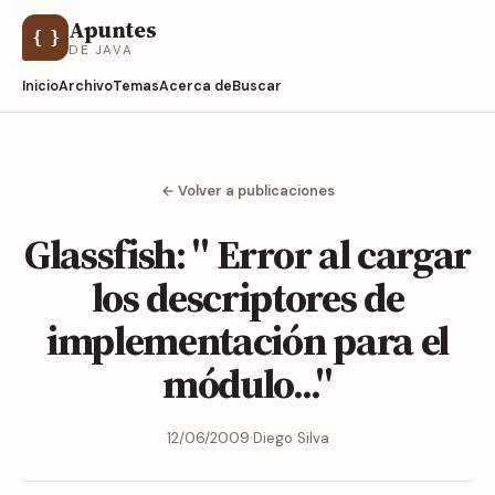
Apuntes
{ }
DE JAVA
Inicio
Archivo
Temas
Acerca de
Buscar
← Volver a publicaciones
Glassfish: " Error al cargar
los descriptores de
implementación para el
módulo..."
12/06/2009
·
Diego Silva