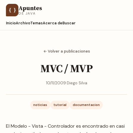
Apuntes
{ }
DE JAVA
Inicio
Archivo
Temas
Acerca de
Buscar
← Volver a publicaciones
MVC / MVP
10/11/2009
·
Diego Silva
noticias
tutorial
documentacion
El Modelo - Vista - Controlador es encontrado en casi