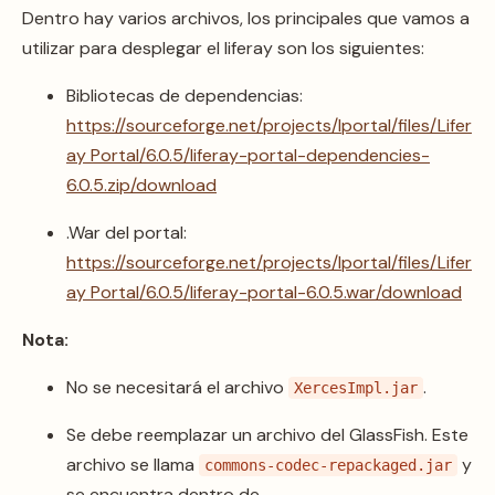
Dentro hay varios archivos, los principales que vamos a
utilizar para desplegar el liferay son los siguientes:
Bibliotecas de dependencias:
https://sourceforge.net/projects/lportal/files/Lifer
ay Portal/6.0.5/liferay-portal-dependencies-
6.0.5.zip/download
.War del portal:
https://sourceforge.net/projects/lportal/files/Lifer
ay Portal/6.0.5/liferay-portal-6.0.5.war/download
Nota:
No se necesitará el archivo
.
XercesImpl.jar
Se debe reemplazar un archivo del GlassFish. Este
archivo se llama
y
commons-codec-repackaged.jar
se encuentra dentro de