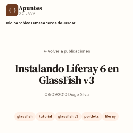
Apuntes
{ }
DE JAVA
Inicio
Archivo
Temas
Acerca de
Buscar
← Volver a publicaciones
Instalando Liferay 6 en
GlassFish v3
09/09/2010
·
Diego Silva
glassfish
tutorial
glassfish v3
portlets
liferay