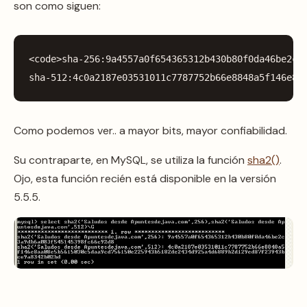
son como siguen:
<
code
>
sha
-
256
:
9
a4557a0f654365312b430b80f0da46be2c3
sha
-
512
:
4
c0a2187e03531011c7787752b66e8848a5f146e8a
Como podemos ver.. a mayor bits, mayor confiabilidad.
Su contraparte, en MySQL, se utiliza la función
sha2()
.
Ojo, esta función recién está disponible en la versión
5.5.5.