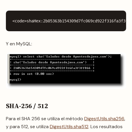
<
code
>
shaHex:
2
b05363b154309d7fc069cd922f316fa3f3ff
Y en MySQL:
SHA-256 / 512
Para el SHA 256 se utiliza el método
DigestUtils.sha256
,
y para 512, se utiliza
DigestUtils.sha512
. Los resultados