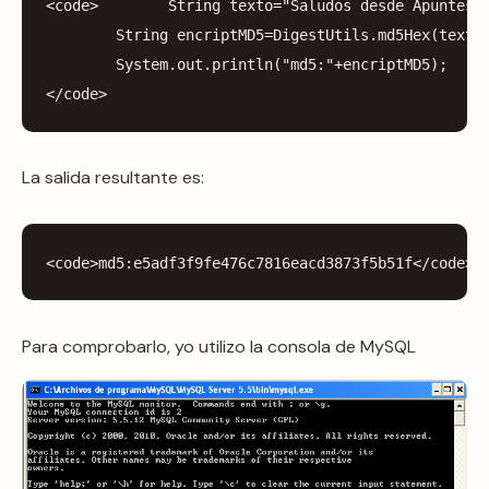
<
code
>
String
texto
=
"Saludos desde Apuntesd
String
encriptMD5
=
DigestUtils
.
md5Hex
(
texto
System
.
out
.
println
(
"md5:"
+
encriptMD5
);
</
code
>
La salida resultante es:
<
code
>
md5:
e5adf3f9fe476c7816eacd3873f5b51f
</
code
>
Para comprobarlo, yo utilizo la consola de MySQL