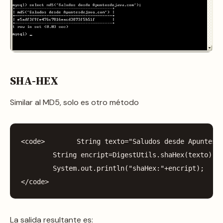
SHA-HEX
Similar al MD5, solo es otro método
<
code
>
String
texto
=
"Saludos desde Apuntesd
String
encript
=
DigestUtils
.
shaHex
(
texto
);
System
.
out
.
println
(
"shaHex:"
+
encript
);
</
code
>
La salida resultante es: