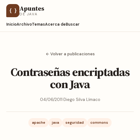
Apuntes
{ }
DE JAVA
Inicio
Archivo
Temas
Acerca de
Buscar
← Volver a publicaciones
Contraseñas encriptadas
con Java
04/06/2011
·
Diego Silva Límaco
apache
java
seguridad
commons