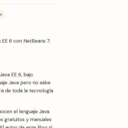
os
va EE 6 con NetBeans 7:
Java EE 6, bajo
uaje Java pero no sabe
ra de toda la tecnología
ocen el lenguaje Java.
es gratuitos y manuales
l autor de este libro sí