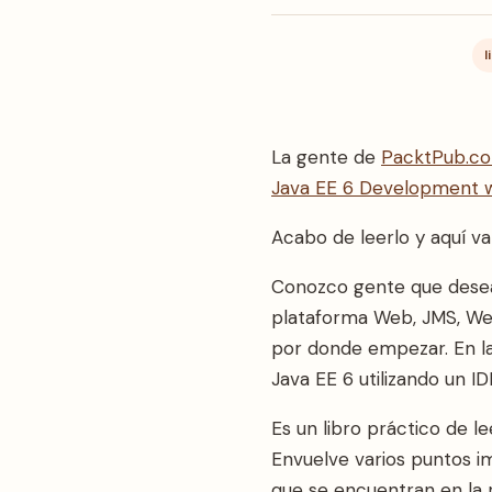
l
La gente de
PacktPub.c
Java EE 6 Development 
Acabo de leerlo y aquí v
Conozco gente que desea 
plataforma Web, JMS, Web
por donde empezar. En las
Java EE 6 utilizando un I
Es un libro práctico de l
Envuelve varios puntos i
que se encuentran en la r