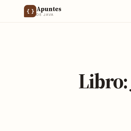
Apuntes
{ }
DE JAVA
Libro: