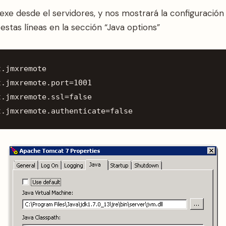
xe desde el servidores, y nos mostrará la configuración 
 estas líneas en la sección “Java options”
t
.
jmxremote
t
.
jmxremote
.
port
=
1001
t
.
jmxremote
.
ssl
=
false
t
.
jmxremote
.
authenticate
=
false