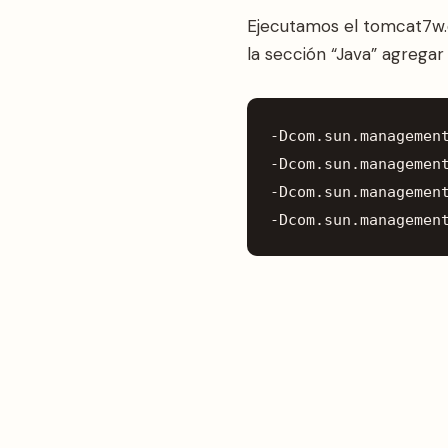
Ejecutamos el tomcat7w.e
la sección “Java” agregar
-
Dcom
.
sun
.
managemen
-
Dcom
.
sun
.
managemen
-
Dcom
.
sun
.
managemen
-
Dcom
.
sun
.
managemen