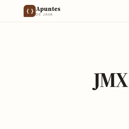
Apuntes
{ }
DE JAVA
JMX