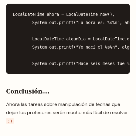
LocalDateTime
ahora
=
LocalDateTime
.
now
();
System
.
out
.
printf
(
"La hora es: %s%n"
,
ahor
LocalDateTime
algunDia
=
LocalDateTime
.
of
(
System
.
out
.
printf
(
"Yo nací el %s%n"
,
algun
System
.
out
.
printf
(
"Hace seis meses fue %s%
Conclusión….
Ahora las tareas sobre manipulación de fechas que
dejan los profesores serán mucho más fácil de resolver
:)