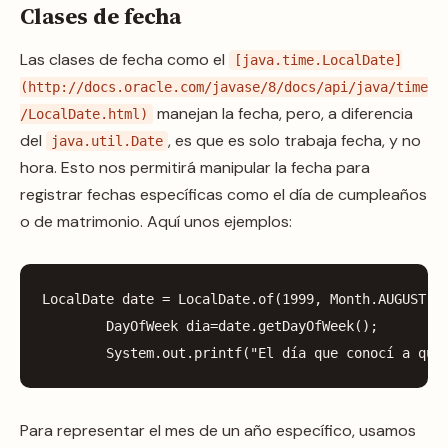
Clases de fecha
Las clases de fecha como el
[java.time.LocalDate]
(http://docs.oracle.com/javase/8/docs/api/java/time
manejan la fecha, pero, a diferencia
/LocalDate.html)
del
, es que es solo trabaja fecha, y no
java.util.Date
hora. Esto nos permitirá manipular la fecha para
registrar fechas específicas como el día de cumpleaños
o de matrimonio. Aquí unos ejemplos:
LocalDate
date
=
LocalDate
.
of
(
1999
,
Month
.
AUGUST
,
DayOfWeek
dia
=
date
.
getDayOfWeek
();
System
.
out
.
printf
(
"El día que conocí a qui
Para representar el mes de un año específico, usamos