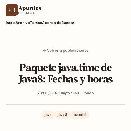
Apuntes
{ }
DE JAVA
Inicio
Archivo
Temas
Acerca de
Buscar
← Volver a publicaciones
Paquete java.time de
Java8: Fechas y horas
23/09/2014
·
Diego Silva Límaco
java
java 8
tutorial