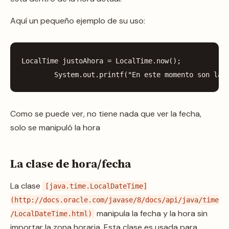
Aquí un pequeño ejemplo de su uso:
LocalTime
justoAhora
=
LocalTime
.
now
();
System
.
out
.
printf
(
"En este momento son las
Como se puede ver, no tiene nada que ver la fecha,
solo se manipuló la hora
La clase de hora/fecha
La clase
[java.time.LocalDateTime]
(http://docs.oracle.com/javase/8/docs/api/java/time
manipula la fecha y la hora sin
/LocalDateTime.html)
importar la zona horaria. Esta clase es usada para