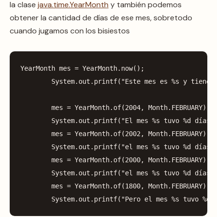
la clase
java.time.YearMonth
y también podemos
obtener la cantidad de días de ese mes, sobretodo
cuando jugamos con los bisiestos
YearMonth
mes
=
YearMonth
.
now
();
System
.
out
.
printf
(
"Este mes es %s y tiene 
mes
=
YearMonth
.
of
(
2004
,
Month
.
FEBRUARY
);
System
.
out
.
printf
(
"El mes %s tuvo %d días,
mes
=
YearMonth
.
of
(
2002
,
Month
.
FEBRUARY
);
System
.
out
.
printf
(
"el mes %s tuvo %d días,
mes
=
YearMonth
.
of
(
2000
,
Month
.
FEBRUARY
);
System
.
out
.
printf
(
"el mes %s tuvo %d días%
mes
=
YearMonth
.
of
(
1800
,
Month
.
FEBRUARY
);
System
.
out
.
printf
(
"Pero el mes %s tuvo %d 