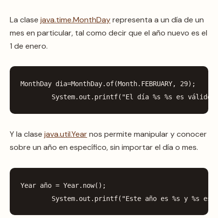
La clase
java.time.MonthDay
representa a un día de un
mes en particular, tal como decir que el año nuevo es el
1 de enero.
MonthDay
dia
=
MonthDay
.
of
(
Month
.
FEBRUARY
,
29
);
System
.
out
.
printf
(
"El día %s %s es válido 
Y la clase
java.util.Year
nos permite manipular y conocer
sobre un año en específico, sin importar el día o mes.
Year
año
=
Year
.
now
();
System
.
out
.
printf
(
"Este año es %s y %s es 