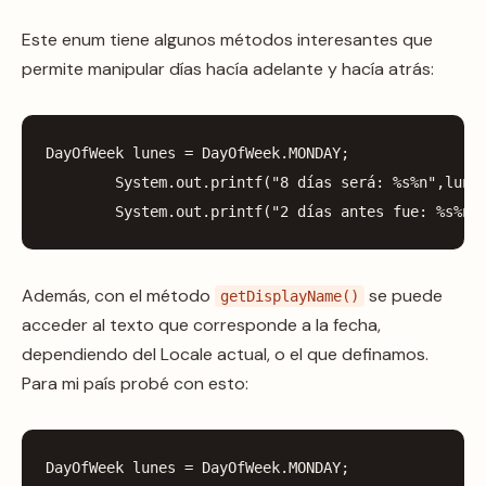
Este enum tiene algunos métodos interesantes que
permite manipular días hacía adelante y hacía atrás:
DayOfWeek
lunes
=
DayOfWeek
.
MONDAY
;
System
.
out
.
printf
(
"8 días será: %s%n"
,
lune
System
.
out
.
printf
(
"2 días antes fue: %s%n"
Además, con el método
se puede
getDisplayName()
acceder al texto que corresponde a la fecha,
dependiendo del Locale actual, o el que definamos.
Para mi país probé con esto:
DayOfWeek
lunes
=
DayOfWeek
.
MONDAY
;