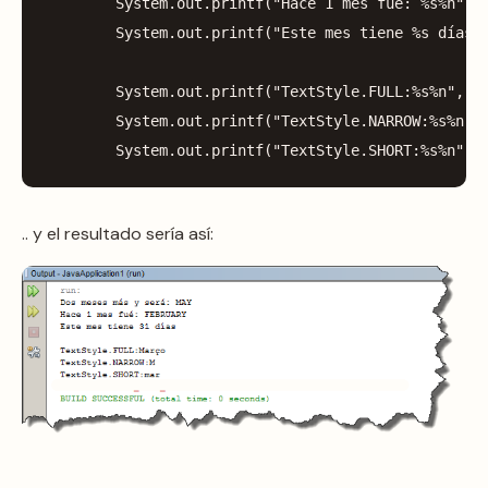
System
.
out
.
printf
(
"Hace 1 mes fué: %s%n"
,
System
.
out
.
printf
(
"Este mes tiene %s días 
System
.
out
.
printf
(
"TextStyle.FULL:%s%n"
,
m
System
.
out
.
printf
(
"TextStyle.NARROW:%s%n"
,
System
.
out
.
printf
(
"TextStyle.SHORT:%s%n"
,
.. y el resultado sería así: