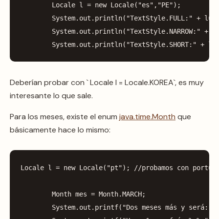
Locale
l
=
new
Locale
(
"es"
,
"PE"
);
System
.
out
.
println
(
"TextStyle.FULL:"
+
lun
System
.
out
.
println
(
"TextStyle.NARROW:"
+
l
System
.
out
.
println
(
"TextStyle.SHORT:"
+
lu
Deberían probar con ` Locale l = Locale.KOREA`, es muy
interesante lo que sale.
Para los meses, existe el enum
java.time.Month
que
básicamente hace lo mismo:
Locale
l
=
new
Locale
(
"pt"
);
//probamos con portug
Month
mes
=
Month
.
MARCH
;
System
.
out
.
printf
(
"Dos meses más y será: %