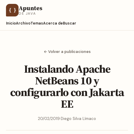
Apuntes
{ }
DE JAVA
Inicio
Archivo
Temas
Acerca de
Buscar
← Volver a publicaciones
Instalando Apache
NetBeans 10 y
configurarlo con Jakarta
EE
20/02/2019
·
Diego Silva Límaco