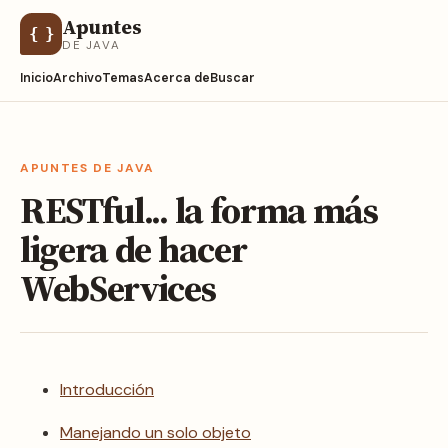
Apuntes
{ }
DE JAVA
Inicio
Archivo
Temas
Acerca de
Buscar
APUNTES DE JAVA
RESTful... la forma más
ligera de hacer
WebServices
Introducción
Manejando un solo objeto