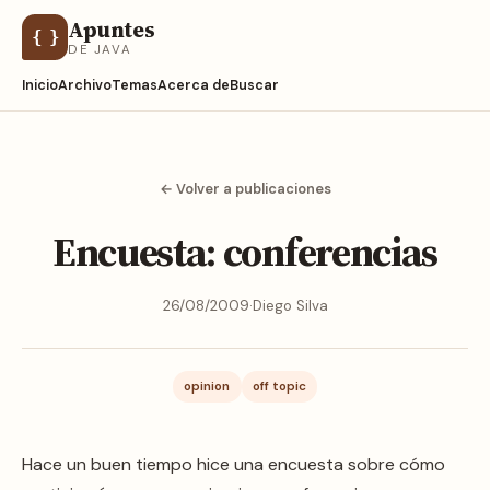
Apuntes
{ }
DE JAVA
Inicio
Archivo
Temas
Acerca de
Buscar
← Volver a publicaciones
Encuesta: conferencias
26/08/2009
·
Diego Silva
opinion
off topic
Hace un buen tiempo hice una encuesta sobre cómo