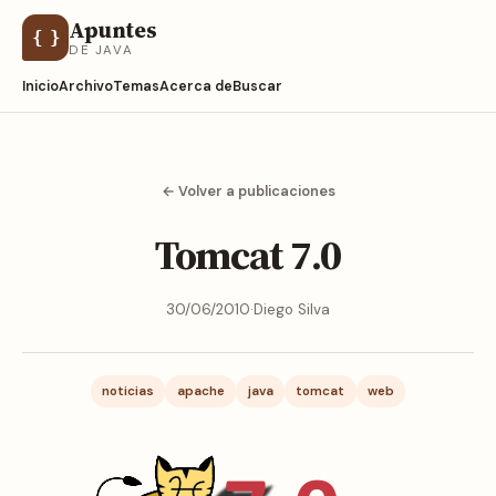
Apuntes
{ }
DE JAVA
Inicio
Archivo
Temas
Acerca de
Buscar
← Volver a publicaciones
Tomcat 7.0
30/06/2010
·
Diego Silva
noticias
apache
java
tomcat
web