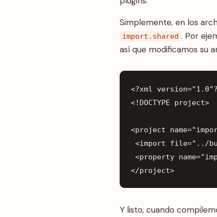
plugins.
Simplemente, en los arc
. Por eje
import.shared
así que modificamos su a
<?
xml
version
=
"1.0"
<!
DOCTYPE
project
>
<
project
name
=
"impo
<
import
file
=
"../b
<
property
name
=
"im
</
project
>
Y listo, cuando compile