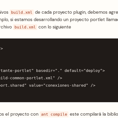
hivos
de cada proyecto plugin, debemos agre
build.xml
mplo, si estamos desarrollando un proyecto portlet llam
rchivo
con lo siguiente
build.xml
?>
rtante-portlet"
basedir
=
"."
default
=
"deploy"
>
uild-common-portlet.xml"
/>
port.shared"
value
=
"conexiones-shared"
/>
mos el proyecto con
este compilará la bibli
ant compile