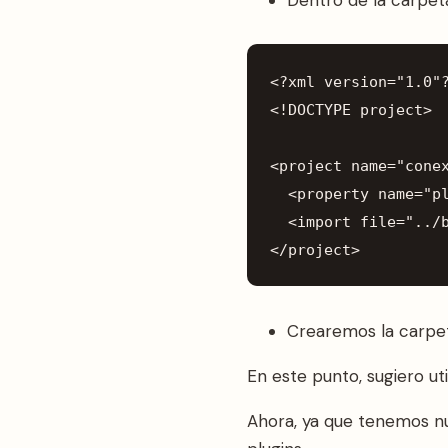
<?
xml
version
=
"1.0"
<!
DOCTYPE
project
>
<
project
name
=
"cone
<
property
name
=
"p
<
import
file
=
"../
</
project
>
Crearemos la carpet
En este punto, sugiero ut
Ahora, ya que tenemos nue