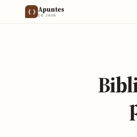
Apuntes
{ }
DE JAVA
Bibl