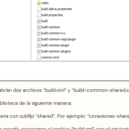
brán dos archivos “build.xml” y “build-common-shared.
blioteca de la siguiente manera:
ta con subfijo “shared”. Por ejemplo: “conexiones-shar
 creada, crearemos el archivo “build.xml” con el siguien