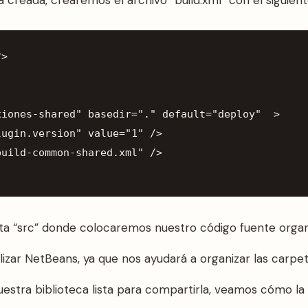
?>
xiones-shared"
basedir
=
"."
default
=
"deploy"
>
lugin.version"
value
=
"1"
/>
build-common-shared.xml"
/>
a “src” donde colocaremos nuestro código fuente organ
ilizar NetBeans, ya que nos ayudará a organizar las carpet
stra biblioteca lista para compartirla, veamos cómo la i