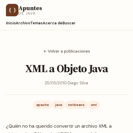
Apuntes
{ }
DE JAVA
Inicio
Archivo
Temas
Acerca de
Buscar
← Volver a publicaciones
XML a Objeto Java
25/05/2010
·
Diego Silva
apache
java
netbeans
xml
¿Quién no ha querido convertir un archivo XML a