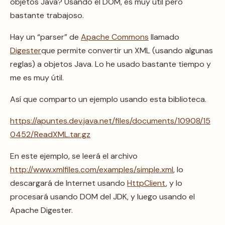
objetos Java? Usando el DOM, es muy útil pero
bastante trabajoso.
Hay un “parser” de
Apache Commons
llamado
Digester
que permite convertir un XML (usando algunas
reglas) a objetos Java. Lo he usado bastante tiempo y
me es muy útil.
Así que comparto un ejemplo usando esta biblioteca.
https://apuntes.dev.java.net/files/documents/10908/15
0452/ReadXML.tar.gz
En este ejemplo, se leerá el archivo
http://www.xmlfiles.com/examples/simple.xml
, lo
descargará de Internet usando
HttpClient
, y lo
procesará usando DOM del JDK, y luego usando el
Apache Digester.