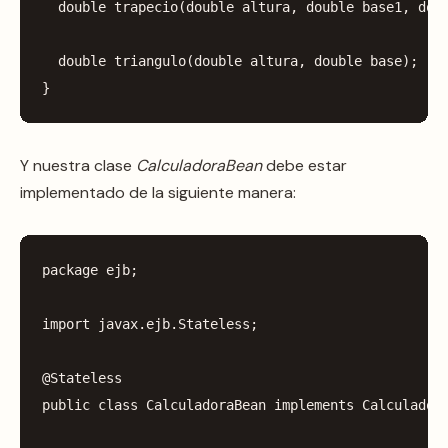
double
trapecio
(
double
altura
,
double
base1
,
dou
double
triangulo
(
double
altura
,
double
base
);
}
Y nuestra clase
CalculadoraBean
debe estar
implementado de la siguiente manera:
package
ejb
;
import
javax.ejb.Stateless
;
@Stateless
public
class
CalculadoraBean
implements
Calculador