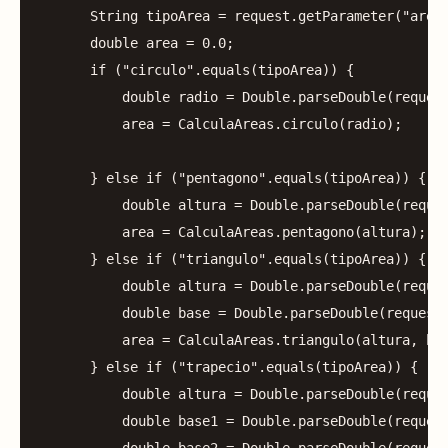
String
tipoArea
=
request
.
getParameter
(
"area
double
area
=
0.0
;
if
(
"circulo"
.
equals
(
tipoArea
))
{
double
radio
=
Double
.
parseDouble
(
reques
area
=
CalculaAreas
.
circulo
(
radio
);
}
else
if
(
"pentagono"
.
equals
(
tipoArea
))
{
double
altura
=
Double
.
parseDouble
(
reque
area
=
CalculaAreas
.
pentagono
(
altura
);
}
else
if
(
"triangulo"
.
equals
(
tipoArea
))
{
double
altura
=
Double
.
parseDouble
(
reque
double
base
=
Double
.
parseDouble
(
request
area
=
CalculaAreas
.
triangulo
(
altura
,
ba
}
else
if
(
"trapecio"
.
equals
(
tipoArea
))
{
double
altura
=
Double
.
parseDouble
(
reque
double
base1
=
Double
.
parseDouble
(
reques
double
base2
=
Double
.
parseDouble
(
reques