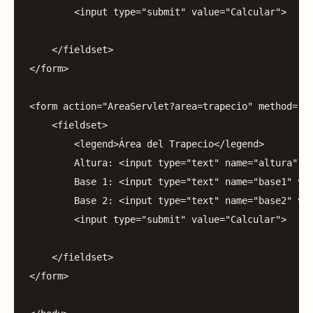
<
input
type
=
"submit"
value
=
"Calcular"
>
</
fieldset
>
</
form
>
<
form
action
=
"AreaServlet?area=trapecio"
method
=
"p
<
fieldset
>
<
legend
>
Área
del
Trapecio
</
legend
>
Altura:
<
input
type
=
"text"
name
=
"altura"
v
Base
1
:
<
input
type
=
"text"
name
=
"base1"
va
Base
2
:
<
input
type
=
"text"
name
=
"base2"
va
<
input
type
=
"submit"
value
=
"Calcular"
>
</
fieldset
>
</
form
>