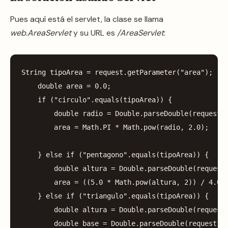
Pues aquí está el servlet, la clase se llama
web.AreaServlet
y su URL es
/AreaServlet
:
String
tipoArea
=
request
.
getParameter
(
"area"
);
double
area
=
0.0
;
if
(
"circulo"
.
equals
(
tipoArea
))
{
double
radio
=
Double
.
parseDouble
(
request
.
area
=
Math
.
PI
*
Math
.
pow
(
radio
,
2.0
);
}
else
if
(
"pentagono"
.
equals
(
tipoArea
))
{
double
altura
=
Double
.
parseDouble
(
request
area
=
((
5.0
*
Math
.
pow
(
altura
,
2
))
/
4.0
)
}
else
if
(
"triangulo"
.
equals
(
tipoArea
))
{
double
altura
=
Double
.
parseDouble
(
request
double
base
=
Double
.
parseDouble
(
request
.
g