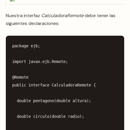
Nuestra interfaz
CalculadoraRemote
debe tener las
siguientes declaraciones:
package
ejb
;
import
javax.ejb.Remote
;
@Remote
public
interface
CalculadoraRemote
{
double
pentagono
(
double
altura
);
double
circulo
(
double
radio
);