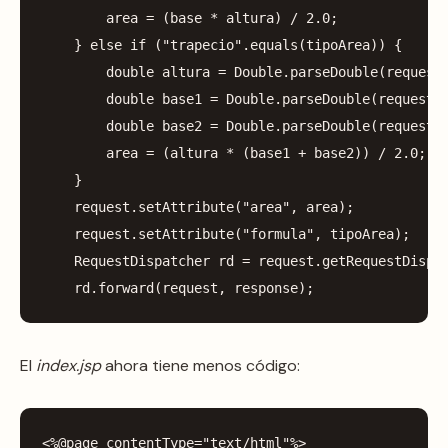
area
=
(
base
*
altura
)
/
2.0
;
}
else
if
(
"trapecio"
.
equals
(
tipoArea
))
{
double
altura
=
Double
.
parseDouble
(
request
double
base1
=
Double
.
parseDouble
(
request
.
double
base2
=
Double
.
parseDouble
(
request
.
area
=
(
altura
*
(
base1
+
base2
))
/
2.0
;
}
request
.
setAttribute
(
"area"
,
area
);
request
.
setAttribute
(
"formula"
,
tipoArea
);
RequestDispatcher
rd
=
request
.
getRequestDispa
rd
.
forward
(
request
,
response
);
El
index.jsp
ahora tiene menos código:
<%
@page
contentType
=
"text/html"
%>