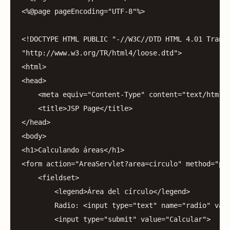
<%
@page
pageEncoding
=
"UTF-8"
%>
<!
DOCTYPE
HTML
PUBLIC
"-//W3C//DTD HTML 4.01 Trans
"http://www.w3.org/TR/html4/loose.dtd"
>
<
html
>
<
head
>
<
meta
equiv
=
"Content-Type"
content
=
"text/html;
<
title
>
JSP
Page
</
title
>
</
head
>
<
body
>
<
h1
>
Calculando
áreas
</
h1
>
<
form
action
=
"AreaServlet?area=circulo"
method
=
"po
<
fieldset
>
<
legend
>
Área
del
círculo
</
legend
>
Radio:
<
input
type
=
"text"
name
=
"radio"
val
<
input
type
=
"submit"
value
=
"Calcular"
>