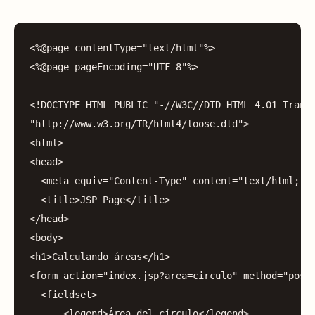
<%
@page
contentType
=
"text/html"
%>
<%
@page
pageEncoding
=
"UTF-8"
%>
<!
DOCTYPE
HTML
PUBLIC
"-//W3C//DTD HTML 4.01 Trans
"http://www.w3.org/TR/html4/loose.dtd"
>
<
html
>
<
head
>
<
meta
equiv
=
"Content-Type"
content
=
"text/html; c
<
title
>
JSP
Page
</
title
>
</
head
>
<
body
>
<
h1
>
Calculando
áreas
</
h1
>
<
form
action
=
"index.jsp?area=circulo"
method
=
"post
<
fieldset
>
<
legend
>
Área
del
círculo
</
legend
>