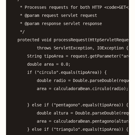
   * Processes requests for both HTTP <code>GET</co
   * @param request servlet request

   * @param response servlet response

   */
protected
void
processRequest
(
HttpServletRequest
throws
ServletException
,
IOException
{
String
tipoArea
=
request
.
getParameter
(
"area
double
area
=
0.0
;
if
(
"circulo"
.
equals
(
tipoArea
))
{
double
radio
=
Double
.
parseDouble
(
reques
area
=
calculadoraBean
.
circulo
(
radio
);
}
else
if
(
"pentagono"
.
equals
(
tipoArea
))
{
double
altura
=
Double
.
parseDouble
(
reque
area
=
calculadoraBean
.
pentagono
(
altura
)
}
else
if
(
"triangulo"
.
equals
(
tipoArea
))
{