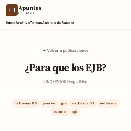
Apuntes
{ }
DE JAVA
Inicio
Archivo
Temas
Acerca de
Buscar
← Volver a publicaciones
¿Para que los EJB?
26/08/2008
·
Diego Silva
netbeans 6.5
java ee
jpa
netbeans 6.1
netbeans
tutorial
ejb