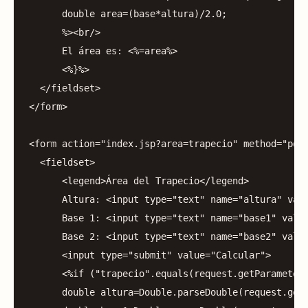
double
area
=(
base
*
altura
)/
2.0
;
%><
br
/>
El
área
es:
<%=
area
%>
<%}%>
</
fieldset
>
</
form
>
<
form
action
=
"index.jsp?area=trapecio"
method
=
"pos
<
fieldset
>
<
legend
>
Área
del
Trapecio
</
legend
>
Altura:
<
input
type
=
"text"
name
=
"altura"
val
Base
1
:
<
input
type
=
"text"
name
=
"base1"
valu
Base
2
:
<
input
type
=
"text"
name
=
"base2"
valu
<
input
type
=
"submit"
value
=
"Calcular"
>
<%
if
(
"trapecio"
.
equals
(
request
.
getParameter
double
altura
=
Double
.
parseDouble
(
request
.
get