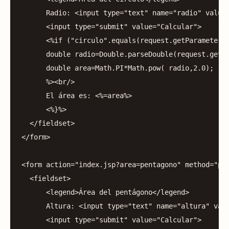
Radio:
<
input
type
=
"text"
name
=
"radio"
value
<
input
type
=
"submit"
value
=
"Calcular"
>
<%
if
(
"circulo"
.
equals
(
request
.
getParameter
(
double
radio
=
Double
.
parseDouble
(
request
.
getP
double
area
=
Math
.
PI
*
Math
.
pow
(
radio
,
2.0
);
%><
br
/>
El
área
es:
<%=
area
%>
<%}%>
</
fieldset
>
</
form
>
<
form
action
=
"index.jsp?area=pentagono"
method
=
"po
<
fieldset
>
<
legend
>
Área
del
pentágono
</
legend
>
Altura:
<
input
type
=
"text"
name
=
"altura"
val
<
input
type
=
"submit"
value
=
"Calcular"
>