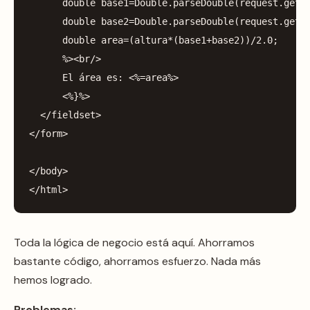
double
base1
=
Double
.
parseDouble
(
request
.
getP
double
base2
=
Double
.
parseDouble
(
request
.
getP
double
area
=(
altura
*(
base1
+
base2
))/
2.0
;
%><
br
/>
El
área
es:
<%=
area
%>
<%}%>
</
fieldset
>
</
form
>
</
body
>
</
html
>
Toda la lógica de negocio está aquí. Ahorramos
bastante código, ahorramos esfuerzo. Nada más
hemos logrado.
Problemas: