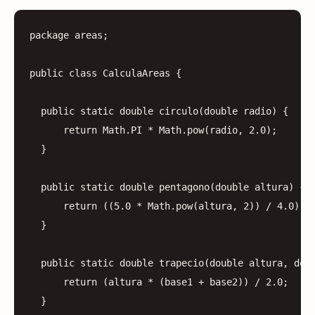
package
areas
;
public
class
CalculaAreas
{
public
static
double
circulo
(
double
radio
)
{
return
Math
.
PI
*
Math
.
pow
(
radio
,
2.0
);
}
public
static
double
pentagono
(
double
altura
)
{
return
((
5.0
*
Math
.
pow
(
altura
,
2
))
/
4.0
)
*
}
public
static
double
trapecio
(
double
altura
,
dou
return
(
altura
*
(
base1
+
base2
))
/
2.0
;
}