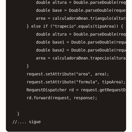
double
altura
=
Double
.
parseDouble
(
reque
double
base
=
Double
.
parseDouble
(
request
area
=
calculadoraBean
.
triangulo
(
altura
,
}
else
if
(
"trapecio"
.
equals
(
tipoArea
))
{
double
altura
=
Double
.
parseDouble
(
reque
double
base1
=
Double
.
parseDouble
(
reques
double
base2
=
Double
.
parseDouble
(
reques
area
=
calculadoraBean
.
trapecio
(
altura
,
}
request
.
setAttribute
(
"area"
,
area
);
request
.
setAttribute
(
"formula"
,
tipoArea
);
RequestDispatcher
rd
=
request
.
getRequestDis
rd
.
forward
(
request
,
response
);
}
//.... sigue