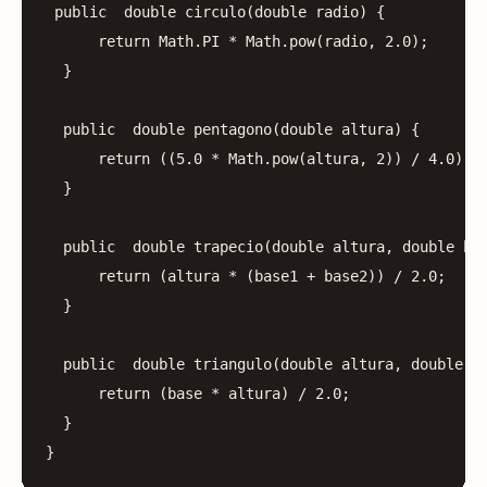
public
double
circulo
(
double
radio
)
{
return
Math
.
PI
*
Math
.
pow
(
radio
,
2.0
);
}
public
double
pentagono
(
double
altura
)
{
return
((
5.0
*
Math
.
pow
(
altura
,
2
))
/
4.0
)
*
}
public
double
trapecio
(
double
altura
,
double
ba
return
(
altura
*
(
base1
+
base2
))
/
2.0
;
}
public
double
triangulo
(
double
altura
,
double
b
return
(
base
*
altura
)
/
2.0
;
}
}