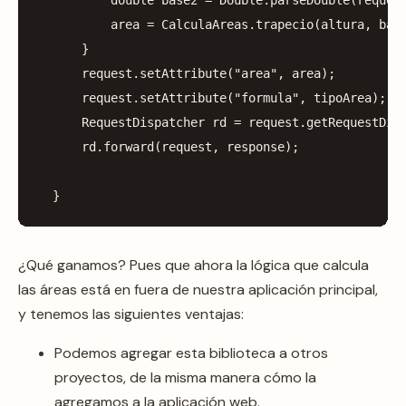
area
=
CalculaAreas
.
trapecio
(
altura
,
bas
}
request
.
setAttribute
(
"area"
,
area
);
request
.
setAttribute
(
"formula"
,
tipoArea
);
RequestDispatcher
rd
=
request
.
getRequestDis
rd
.
forward
(
request
,
response
);
}
¿Qué ganamos? Pues que ahora la lógica que calcula
las áreas está en fuera de nuestra aplicación principal,
y tenemos las siguientes ventajas:
Podemos agregar esta biblioteca a otros
proyectos, de la misma manera cómo la
agregamos a la aplicación web.