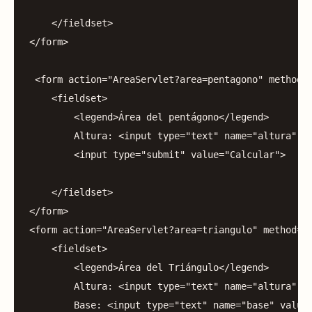
</
fieldset
>
</
form
>
<
form
action
=
"AreaServlet?area=pentagono"
method
=
<
fieldset
>
<
legend
>
Área
del
pentágono
</
legend
>
Altura:
<
input
type
=
"text"
name
=
"altura"
v
<
input
type
=
"submit"
value
=
"Calcular"
>
</
fieldset
>
</
form
>
<
form
action
=
"AreaServlet?area=triangulo"
method
=
"
<
fieldset
>
<
legend
>
Área
del
Triángulo
</
legend
>
Altura:
<
input
type
=
"text"
name
=
"altura"
v
Base:
<
input
type
=
"text"
name
=
"base"
value