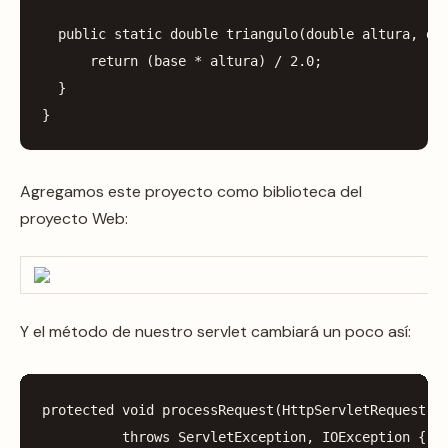
public
static
double
triangulo
(
double
altura
,
do
return
(
base
*
altura
)
/
2.0
;
}
}
Agregamos este proyecto como biblioteca del
proyecto Web:
Y el método de nuestro servlet cambiará un poco así:
protected
void
processRequest
(
HttpServletRequest
r
throws
ServletException
,
IOException
{