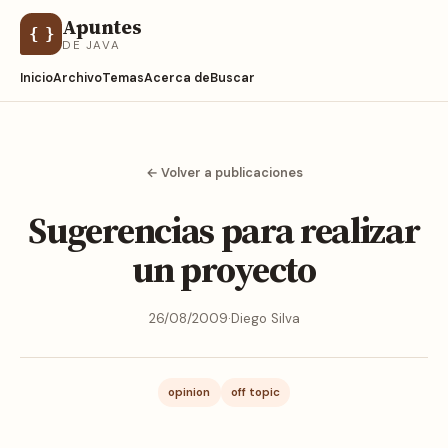
Apuntes
{ }
DE JAVA
Inicio
Archivo
Temas
Acerca de
Buscar
← Volver a publicaciones
Sugerencias para realizar
un proyecto
26/08/2009
·
Diego Silva
opinion
off topic