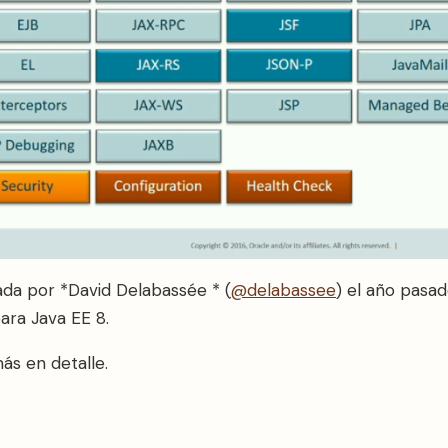
da por *David Delabassée * (
@delabassee
) el año pasad
ara Java EE 8.
s en detalle.