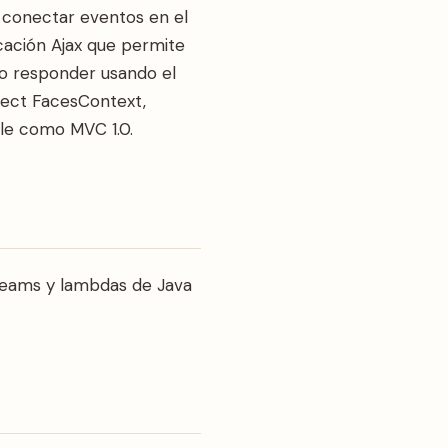
 conectar eventos en el
ocación Ajax que permite
o responder usando el
ject FacesContext,
ble como MVC 1.0.
reams y lambdas de Java