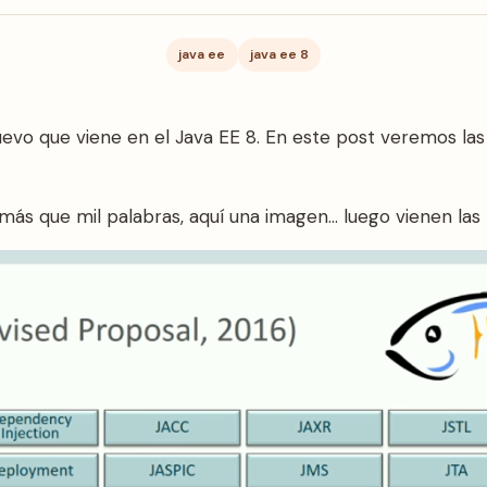
java ee
java ee 8
evo que viene en el Java EE 8. En este post veremos las 
ás que mil palabras, aquí una imagen… luego vienen las 