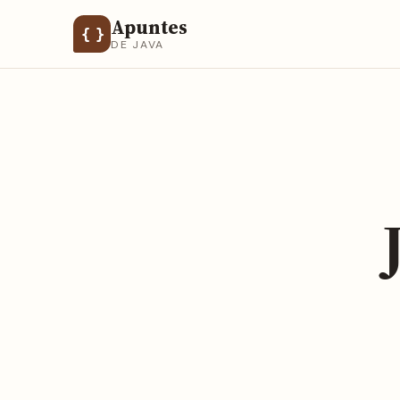
Apuntes
{ }
DE JAVA