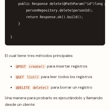
public
Response
delete
(
@PathParam
(
"id"
)
long
pe
personRepository
.
delete
(
personId
);
return
Response
.
ok
().
build
();
}
}
El cual tiene tres métodos principales:
para insertar registros
@POST
create()
para leer todos los registros
@GET
list()
para borrar un registro
@DELETE
delete()
Una manera para probarlo es ejecutándolo y llamando
desde un cliente: