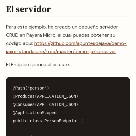
El servidor
Para este ejemplo, he creado un pequeño servidor
CRUD en Payara Micro, el cual puedes obtener su
código aquí:
https://github.com/apuntesdejava/demo-
jaxrs-standalone/tree/master/demo-jaxrs-server
El Endpoint principal es este:
@Path
(
"person"
)
@Produces
(
APPLICATION_JSON
)
@Consumes
(
APPLICATION_JSON
)
@ApplicationScoped
public
class
PersonEndpoint
{