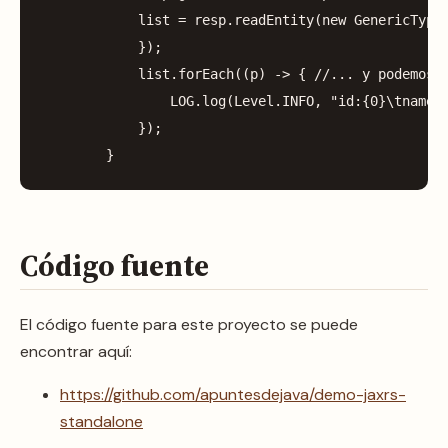
list
=
resp
.
readEntity
(
new
GenericType
});
list
.
forEach
((
p
)
->
{
//... y podemos 
LOG
.
log
(
Level
.
INFO
,
"id:{0}\tname:
});
}
Código fuente
El código fuente para este proyecto se puede
encontrar aquí:
https://github.com/apuntesdejava/demo-jaxrs-
standalone