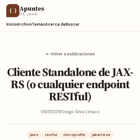
Apuntes
{ }
DE JAVA
Inicio
Archivo
Temas
Acerca de
Buscar
← Volver a publicaciones
Cliente Standalone de JAX-
RS (o cualquier endpoint
RESTful)
06/11/2019
·
Diego Silva Límaco
jaxrs
restful
microprofile
jakarta ee