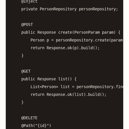
@Inject
private
PersonRepository
personRepository
;
@POST
public
Response
create
(
PersonParam
param
)
{
Person
p
=
personRepository
.
create
(
param
.
g
return
Response
.
ok
(
p
).
build
();
}
@GET
public
Response
list
()
{
List
<
Person
>
list
=
personRepository
.
findA
return
Response
.
ok
(
list
).
build
();
}
@DELETE
@Path
(
"{id}"
)