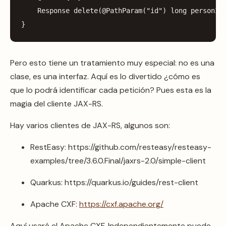
Response
delete
(
@PathParam
(
"id"
)
long
personId
}
Pero esto tiene un tratamiento muy especial: no es una
clase, es una interfaz. Aquí es lo divertido ¿cómo es
que lo podrá identificar cada petición? Pues esta es la
magia del cliente JAX-RS.
Hay varios clientes de JAX-RS, algunos son:
RestEasy: https://github.com/resteasy/resteasy-
examples/tree/3.6.0.Final/jaxrs-2.0/simple-client
Quarkus: https://quarkus.io/guides/rest-client
Apache CXF:
https://cxf.apache.org/
Aquí usaré el Apache CXF. Independientemente puede