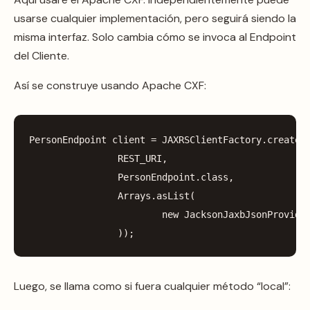
usarse cualquier implementación, pero seguirá siendo la
misma interfaz. Solo cambia cómo se invoca al Endpoint
del Cliente.
Así se construye usando Apache CXF:
PersonEndpoint
client
=
JAXRSClientFactory
.
create
(
REST_URI
,
PersonEndpoint
.
class
,
Arrays
.
asList
(
new
JacksonJaxbJsonProvide
));
Luego, se llama como si fuera cualquier método “local”: