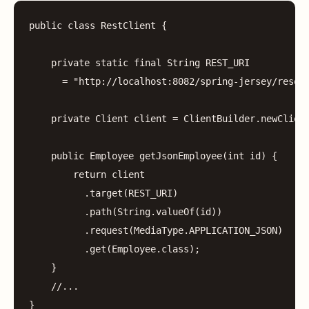
public
class
RestClient
{
private
static
final
String
REST_URI
=
"http://localhost:8082/spring-jersey/resou
private
Client
client
=
ClientBuilder
.
newClien
public
Employee
getJsonEmployee
(
int
id
)
{
return
client
.
target
(
REST_URI
)
.
path
(
String
.
valueOf
(
id
))
.
request
(
MediaType
.
APPLICATION_JSON
)
.
get
(
Employee
.
class
);
}
//...
}