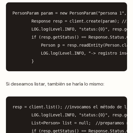
PersonParam
param
=
new
PersonParam
(
"persona 1"
,
"
Response
resp
=
client
.
create
(
param
);
//in
LOG
.
log
(
Level
.
INFO
,
"status:{0}"
,
resp
.
get
if
(
resp
.
getStatus
()
==
Response
.
Status
.
OK
Person
p
=
resp
.
readEntity
(
Person
.
clas
LOG
.
log
(
Level
.
INFO
,
"-> registro inser
}
Si deseamos listar, también se haría lo mismo:
resp
=
client
.
list
();
//invocamos el método de lis
LOG
.
log
(
Level
.
INFO
,
"status:{0}"
,
resp
.
get
List
<
Person
>
list
=
null
;
//preparamos nu
if
(
resp
.
getStatus
()
==
Response
.
Status
.
OK